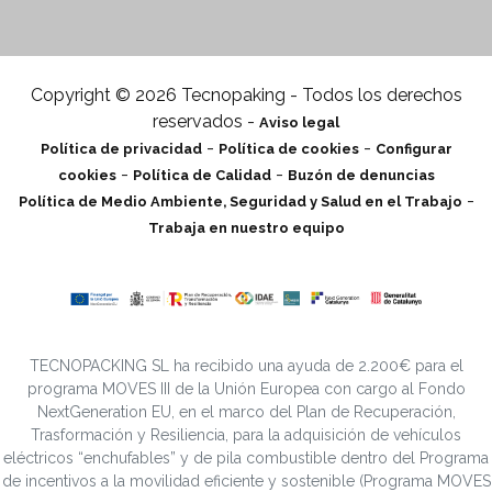
incluso por medios electrónicos.
Derechos:
Puede retirar
su consentimiento en cualquier momento, así como
solicitar el acceso, rectificación, supresión, oposición,
limitación y portabilidad de sus datos en
Copyright © 2026 Tecnopaking - Todos los derechos
tecnopacking@delegado-datos.com
.
Información
reservados -
Aviso legal
Adicional:
Puede ampliar la información en el enlace de
-
-
Política de privacidad
Política de cookies
Configurar
Política de privacidad
.
-
-
cookies
Política de Calidad
Buzón de denuncias
-
Política de Medio Ambiente, Seguridad y Salud en el Trabajo
Trabaja en nuestro equipo
TECNOPACKING SL ha recibido una ayuda de 2.200€ para el
programa MOVES III de la Unión Europea con cargo al Fondo
NextGeneration EU, en el marco del Plan de Recuperación,
Trasformación y Resiliencia, para la adquisición de vehículos
eléctricos “enchufables” y de pila combustible dentro del Programa
de incentivos a la movilidad eficiente y sostenible (Programa MOVES