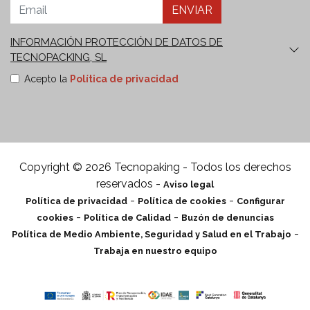
ENVIAR
INFORMACIÓN PROTECCIÓN DE DATOS DE
TECNOPACKING, SL
Finalidades:
Envío de nuestro boletín comercial y de
Acepto la
Política de privacidad
comunicaciones informativas y publicitarias sobre
nuestros productos o servicios que sean de su interés,
incluso por medios electrónicos.
Derechos:
Puede retirar
su consentimiento en cualquier momento, así como
solicitar el acceso, rectificación, supresión, oposición,
limitación y portabilidad de sus datos en
Copyright © 2026 Tecnopaking - Todos los derechos
tecnopacking@delegado-datos.com
.
Información
reservados -
Aviso legal
Adicional:
Puede ampliar la información en el enlace de
-
-
Política de privacidad
Política de cookies
Configurar
Política de privacidad
.
-
-
cookies
Política de Calidad
Buzón de denuncias
-
Política de Medio Ambiente, Seguridad y Salud en el Trabajo
Trabaja en nuestro equipo