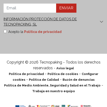
ENVIAR
INFORMACIÓN PROTECCIÓN DE DATOS DE
TECNOPACKING, SL
Finalidades:
Envío de nuestro boletín comercial y de
Acepto la
Política de privacidad
comunicaciones informativas y publicitarias sobre
nuestros productos o servicios que sean de su interés,
incluso por medios electrónicos.
Derechos:
Puede retirar
su consentimiento en cualquier momento, así como
solicitar el acceso, rectificación, supresión, oposición,
limitación y portabilidad de sus datos en
Copyright © 2026 Tecnopaking - Todos los derechos
tecnopacking@delegado-datos.com
.
Información
reservados -
Aviso legal
Adicional:
Puede ampliar la información en el enlace de
-
-
Política de privacidad
Política de cookies
Configurar
Política de privacidad
.
-
-
cookies
Política de Calidad
Buzón de denuncias
-
Política de Medio Ambiente, Seguridad y Salud en el Trabajo
Trabaja en nuestro equipo