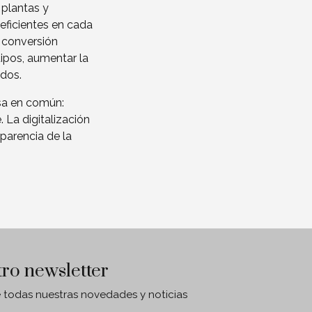
 plantas y
eficientes en cada
 conversión
ipos, aumentar la
ados.
osa en común:
 La digitalización
sparencia de la
tro newsletter
e todas nuestras novedades y noticias