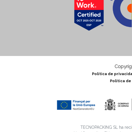
Copyrig
Política de privacid
Política d
TECNOPACKING SL ha recib