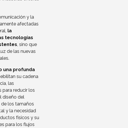
omunicación y la
uramente afectadas
ral,
la
as tecnologías
istentes
, sino que
luz de las nuevas
ales.
do una profunda
debilitan su cadena
ia, las
 para reducir los
 diseño del
n de los tamaños
tal y la necesidad
ductos físicos y su
s para los flujos