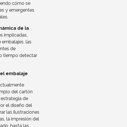
viendo cómo se
les y emergentes
les.
inámica de la
es implicadas,
 embalajes, las
antes de
o tiempo detectar
del embalaje
 actualmente
mplo del cartón
estrategia de
or el diseño del
r las ilustraciones
as, la impresión del
lado, hasta las