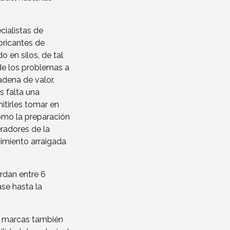
cialistas de
bricantes de
 en silos, de tal
de los problemas a
dena de valor.
s falta una
tirles tomar en
como la preparación
eradores de la
imiento arraigada
rdan entre 6
ase hasta la
de marcas también