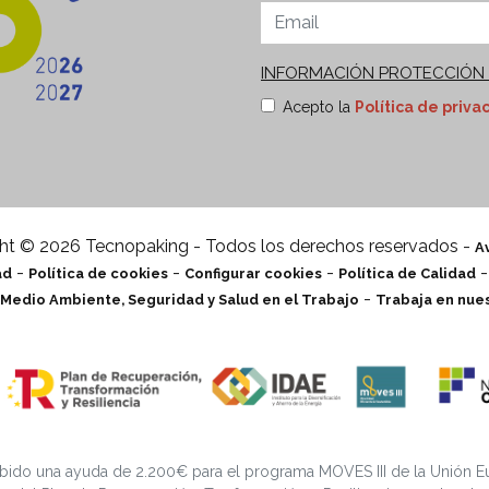
INFORMACIÓN PROTECCIÓN 
Finalidades:
Envío de nuest
Acepto la
Política de priva
informativas y publicitarias 
de su interés, incluso por me
consentimiento en cualquier 
rectificación, supresión, opos
en
tecnopacking@delegad
ampliar la información en el
ht © 2026 Tecnopaking - Todos los derechos reservados -
Av
-
-
-
ad
Política de cookies
Configurar cookies
Política de Calidad
-
e Medio Ambiente, Seguridad y Salud en el Trabajo
Trabaja en nue
ido una ayuda de 2.200€ para el programa MOVES III de la Unión E