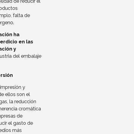
lidad de reducir el
productos
mplo, falta de
érgeno.
zación ha
erdicio en las
ación y
dustria del embalaje
ersión
 impresión y
e ellos son el
gas, la reducción
herencia cromática
mpresas de
cir el gasto de
medios más