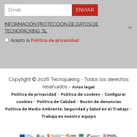
ENVIAR
INFORMACIÓN PROTECCIÓN DE DATOS DE
TECNOPACKING, SL
Finalidades:
Envío de nuestro boletín comercial y de
Acepto la
Política de privacidad
comunicaciones informativas y publicitarias sobre
nuestros productos o servicios que sean de su interés,
incluso por medios electrónicos.
Derechos:
Puede retirar
su consentimiento en cualquier momento, así como
solicitar el acceso, rectificación, supresión, oposición,
limitación y portabilidad de sus datos en
Copyright © 2026 Tecnopaking - Todos los derechos
tecnopacking@delegado-datos.com
.
Información
reservados -
Aviso legal
Adicional:
Puede ampliar la información en el enlace de
-
-
Política de privacidad
Política de cookies
Configurar
Política de privacidad
.
-
-
cookies
Política de Calidad
Buzón de denuncias
-
Política de Medio Ambiente, Seguridad y Salud en el Trabajo
Trabaja en nuestro equipo